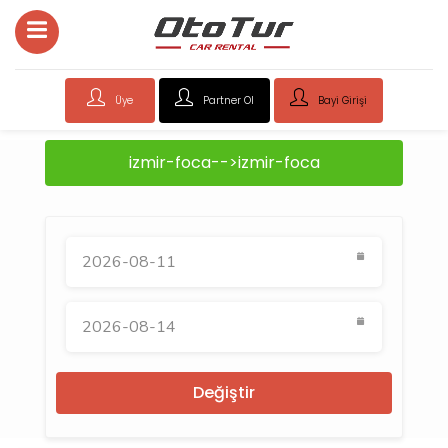
Üye
Partner Ol
Bayi Girişi
izmir-foca-->izmir-foca
Değiştir