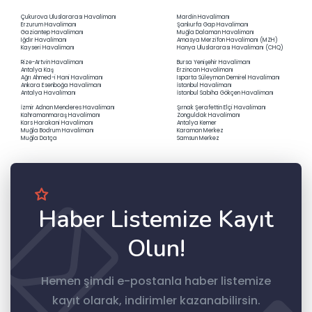
Çukurova Uluslararası Havalimanı
Mardin Havalimanı
Erzurum Havalimanı
Şanlıurfa Gap Havalimanı
Gaziantep Havalimanı
Muğla Dalaman Havalimanı
Iğdır Havalimanı
Amasya Merzifon Havalimanı (MZH)
Kayseri Havalimanı
Hanya Uluslararası Havalimanı (CHQ)
Rize-Artvin Havalimanı
Bursa Yenişehir Havalimanı
Antalya Kaş
Erzincan Havalimanı
Ağrı Ahmed-i Hani Havalimanı
Isparta Süleyman Demirel Havalimanı
Ankara Esenboğa Havalimanı
İstanbul Havalimanı
Antalya Havalimanı
İstanbul Sabiha Gökçen Havalimanı
İzmir Adnan Menderes Havalimanı
Şırnak Şerafettin Elçi Havalimanı
Kahramanmaraş Havalimanı
Zonguldak Havalimanı
Kars Harakani Havalimanı
Antalya Kemer
Muğla Bodrum Havalimanı
Karaman Merkez
Muğla Datça
Samsun Merkez
Haber Listemize Kayıt
Olun!
Hemen şimdi e-postanla haber listemize
kayıt olarak, indirimler kazanabilirsin.