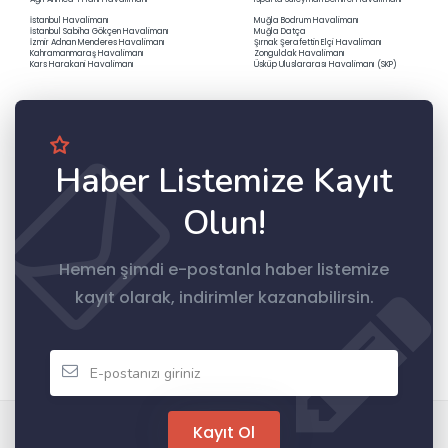
İstanbul Havalimanı
Muğla Bodrum Havalimanı
İstanbul Sabiha Gökçen Havalimanı
Muğla Datça
İzmir Adnan Menderes Havalimanı
Şırnak Şerafettin Elçi Havalimanı
Kahramanmaraş Havalimanı
Zonguldak Havalimanı
Kars Harakani Havalimanı
Üsküp Uluslararası Havalimanı (SKP)
Haber Listemize Kayıt
Olun!
Hemen şimdi e-postanla haber listemize
kayıt olarak, indirimler kazanabilirsin.
Kayıt Ol