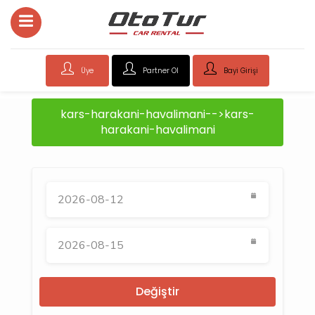
Üye
Partner Ol
Bayi Girişi
kars-harakani-havalimani-->kars-
harakani-havalimani
Değiştir