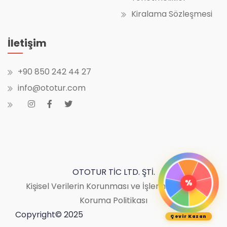
Kiralama Sözleşmesi
İletişim
+90 850 242 44 27
info@ototur.com
OTOTUR TİC LTD. ŞTİ.
%
Kişisel Verilerin Korunması ve İşlenmesi
|
Bilgi
Koruma Politikası
Copyright© 2025
Çevir Kazan