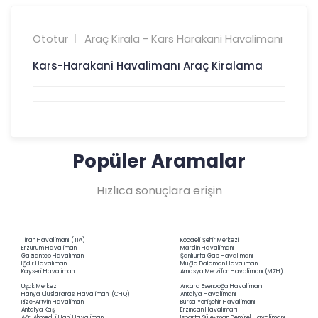
Ototur
Araç Kirala - Kars Harakani Havalimanı
Kars-Harakani Havalimanı Araç Kiralama
Popüler Aramalar
Hızlıca sonuçlara erişin
Tiran Havalimanı (TIA)
Kocaeli Şehir Merkezi
Erzurum Havalimanı
Mardin Havalimanı
Gaziantep Havalimanı
Şanlıurfa Gap Havalimanı
Iğdır Havalimanı
Muğla Dalaman Havalimanı
Kayseri Havalimanı
Amasya Merzifon Havalimanı (MZH)
Uşak Merkez
Ankara Esenboğa Havalimanı
Hanya Uluslararası Havalimanı (CHQ)
Antalya Havalimanı
Rize-Artvin Havalimanı
Bursa Yenişehir Havalimanı
Antalya Kaş
Erzincan Havalimanı
Ağrı Ahmed-i Hani Havalimanı
Isparta Süleyman Demirel Havalimanı