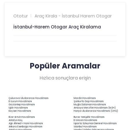
Ototur
Araç Kirala - İstanbul Harem Otogar
İstanbul-Harem Otogar Araç Kiralama
Popüler Aramalar
Hızlıca sonuçlara erişin
Çukurova Uluslararası Havalimanı
Mardin Havalimanı
Erzurum Havalimanı
Şanlıurfa Gap Havalimanı
Gaziantep Havalimanı
Muğla Dalaman Havalimanı
Iğdır Havalimanı
Amasya Merzifon Havalimanı (MZH)
Kayseri Havalimanı
Hanya Uluslararası Havalimanı (CHQ)
Rize-Artvin Havalimanı
Bursa Yenişehir Havalimanı
Antalya Kaş
Erzincan Havalimanı
Ağrı Ahmed-i Hani Havalimanı
Isparta Süleyman Demirel Havalimanı
Ankara Esenboğa Havalimanı
İstanbul Havalimanı
Antalya Havalimanı
İstanbul Sabiha Gökçen Havalimanı