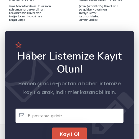
İzmir Adnan Menderes Havalimanı
Şırnak Şerafettin Elçi Havalimanı
Kahramanmaraş Havalimanı
Zonguldak Havalimanı
Kars Harakani Havalimanı
Antalya Kemer
Muğla Bodrum Havalimanı
Karaman Merkez
Muğla Datça
Samsun Merkez
Haber Listemize Kayıt
Olun!
Hemen şimdi e-postanla haber listemize
kayıt olarak, indirimler kazanabilirsin.
Kayıt Ol