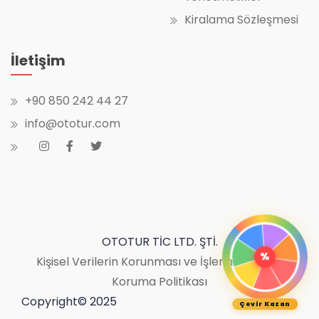
Kiralama Sözleşmesi
İletişim
+90 850 242 44 27
info@ototur.com
OTOTUR TİC LTD. ŞTİ.
%
Kişisel Verilerin Korunması ve İşlenmesi
|
Bilgi
Koruma Politikası
Copyright© 2025
Çevir Kazan