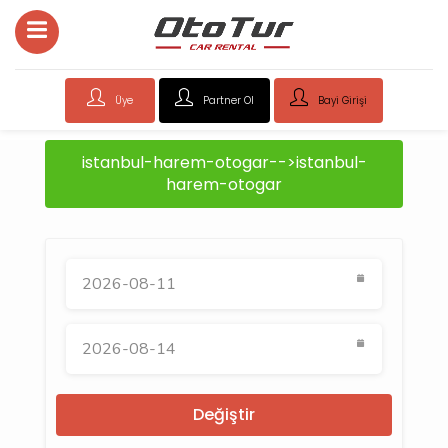
Üye
Partner Ol
Bayi Girişi
istanbul-harem-otogar-->istanbul-
harem-otogar
Değiştir