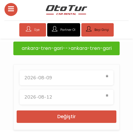
Üye
Partner Ol
Bayi Girişi
ankara-tren-gari-->ankara-tren-gari
Değiştir