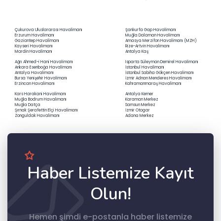
Çukurova Uluslararası Havalimanı
Şanlıurfa Gap Havalimanı
Erzurum Havalimanı
Muğla Dalaman Havalimanı
Gaziantep Havalimanı
Amasya Merzifon Havalimanı (MZH)
Kayseri Havalimanı
Rize-Artvin Havalimanı
Mardin Havalimanı
Antalya Kaş
Ağrı Ahmed-i Hani Havalimanı
Isparta Süleyman Demirel Havalimanı
Ankara Esenboğa Havalimanı
İstanbul Havalimanı
Antalya Havalimanı
İstanbul Sabiha Gökçen Havalimanı
Bursa Yenişehir Havalimanı
İzmir Adnan Menderes Havalimanı
Erzincan Havalimanı
Kahramanmaraş Havalimanı
Kars Harakani Havalimanı
Antalya Kemer
Muğla Bodrum Havalimanı
Karaman Merkez
Muğla Datça
Samsun Merkez
Şırnak Şerafettin Elçi Havalimanı
İzmir Otogar
Zonguldak Havalimanı
Adana Merkez
Haber Listemize Kayıt
Olun!
Hemen şimdi e-postanla haber listemize