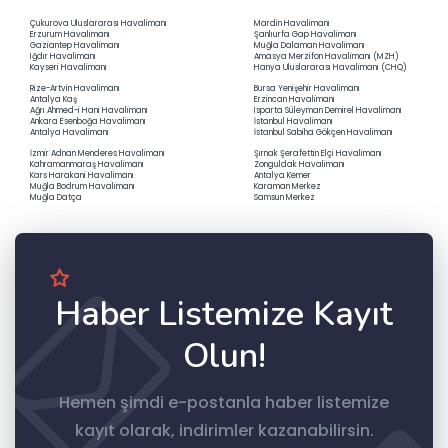
Çukurova Uluslararası Havalimanı
Mardin Havalimanı
Erzurum Havalimanı
Şanlıurfa Gap Havalimanı
Gaziantep Havalimanı
Muğla Dalaman Havalimanı
Iğdır Havalimanı
Amasya Merzifon Havalimanı (MZH)
Kayseri Havalimanı
Hanya Uluslararası Havalimanı (CHQ)
Rize-Artvin Havalimanı
Bursa Yenişehir Havalimanı
Antalya Kaş
Erzincan Havalimanı
Ağrı Ahmed-i Hani Havalimanı
Isparta Süleyman Demirel Havalimanı
Ankara Esenboğa Havalimanı
İstanbul Havalimanı
Antalya Havalimanı
İstanbul Sabiha Gökçen Havalimanı
İzmir Adnan Menderes Havalimanı
Şırnak Şerafettin Elçi Havalimanı
Kahramanmaraş Havalimanı
Zonguldak Havalimanı
Kars Harakani Havalimanı
Antalya Kemer
Muğla Bodrum Havalimanı
Karaman Merkez
Muğla Datça
Samsun Merkez
Haber Listemize Kayıt
Olun!
Hemen şimdi e-postanla haber listemize
kayıt olarak, indirimler kazanabilirsin.