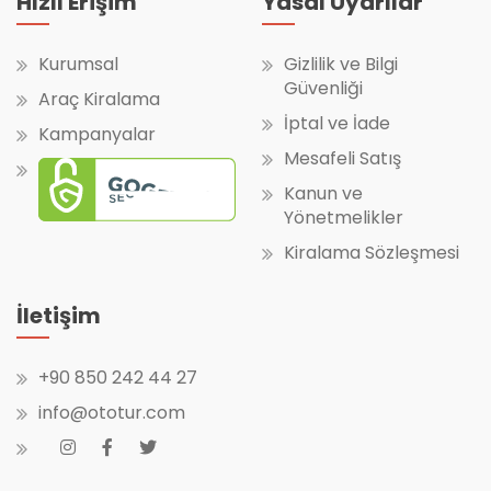
Hızlı Erişim
Yasal Uyarılar
Kurumsal
Gizlilik ve Bilgi
Güvenliği
Araç Kiralama
İptal ve İade
Kampanyalar
Mesafeli Satış
Kanun ve
Yönetmelikler
Kiralama Sözleşmesi
İletişim
+90 850 242 44 27
info@ototur.com