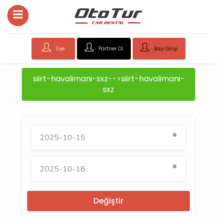
Üye
Partner Ol
Bayi Girişi
siirt-havalimani-sxz-->siirt-havalimani-
sxz
Değiştir