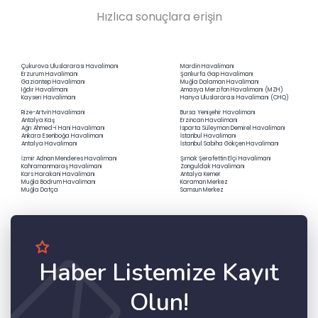
Hızlıca sonuçlara erişin
Çukurova Uluslararası Havalimanı
Mardin Havalimanı
Erzurum Havalimanı
Şanlıurfa Gap Havalimanı
Gaziantep Havalimanı
Muğla Dalaman Havalimanı
Iğdır Havalimanı
Amasya Merzifon Havalimanı (MZH)
Kayseri Havalimanı
Hanya Uluslararası Havalimanı (CHQ)
Rize-Artvin Havalimanı
Bursa Yenişehir Havalimanı
Antalya Kaş
Erzincan Havalimanı
Ağrı Ahmed-i Hani Havalimanı
Isparta Süleyman Demirel Havalimanı
Ankara Esenboğa Havalimanı
İstanbul Havalimanı
Antalya Havalimanı
İstanbul Sabiha Gökçen Havalimanı
İzmir Adnan Menderes Havalimanı
Şırnak Şerafettin Elçi Havalimanı
Kahramanmaraş Havalimanı
Zonguldak Havalimanı
Kars Harakani Havalimanı
Antalya Kemer
Muğla Bodrum Havalimanı
Karaman Merkez
Muğla Datça
Samsun Merkez
Haber Listemize Kayıt
Olun!