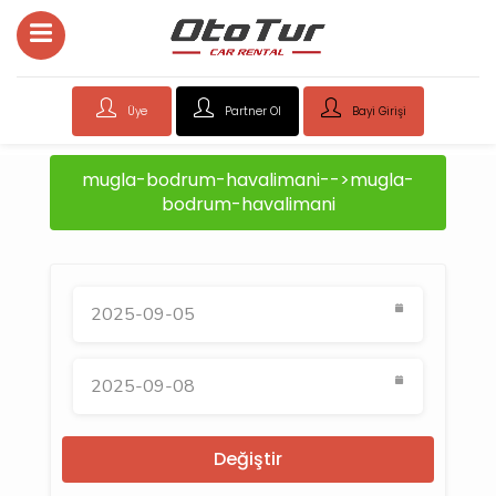
Üye
Partner Ol
Bayi Girişi
mugla-bodrum-havalimani-->mugla-
bodrum-havalimani
Değiştir