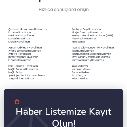
Hızlıca sonuçlara erişin
Çukurova Uluslararası Havalimanı
Şanlıurfa Gap Havalimanı
Erzurum Havalimanı
Muğla Dalaman Havalimanı
Gaziantep Havalimanı
Amasya Merzifon Havalimanı (MZH)
Kayseri Havalimanı
Rize-Artvin Havalimanı
Mardin Havalimanı
Antalya Kaş
Ağrı Ahmed-i Hani Havalimanı
Isparta Süleyman Demirel Havalimanı
Ankara Esenboğa Havalimanı
İstanbul Havalimanı
Antalya Havalimanı
İstanbul Sabiha Gökçen Havalimanı
Bursa Yenişehir Havalimanı
İzmir Adnan Menderes Havalimanı
Erzincan Havalimanı
Kahramanmaraş Havalimanı
Kars Harakani Havalimanı
Antalya Kemer
Muğla Bodrum Havalimanı
Karaman Merkez
Muğla Datça
Samsun Merkez
Şırnak Şerafettin Elçi Havalimanı
İzmir Otogar
Zonguldak Havalimanı
Adana Merkez
Haber Listemize Kayıt
Olun!