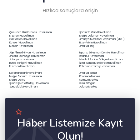
Hızlıca sonuçlara erişin
Çukurova Uluslararası Havalimanı
Şanlıurfa Gap Havalimanı
Erzurum Havalimanı
Muğla Dalaman Havalimanı
Gaziantep Havalimanı
Amasya Merzifon Havalimanı (MZH)
Kayseri Havalimanı
Rize-Artvin Havalimanı
Mardin Havalimanı
Antalya Kaş
Ağrı Ahmed-i Hani Havalimanı
Isparta Süleyman Demirel Havalimanı
Ankara Esenboğa Havalimanı
İstanbul Havalimanı
Antalya Havalimanı
İstanbul Sabiha Gökçen Havalimanı
Bursa Yenişehir Havalimanı
İzmir Adnan Menderes Havalimanı
Erzincan Havalimanı
Kahramanmaraş Havalimanı
Kars Harakani Havalimanı
Antalya Kemer
Muğla Bodrum Havalimanı
Karaman Merkez
Muğla Datça
Samsun Merkez
Şırnak Şerafettin Elçi Havalimanı
İzmir Otogar
Zonguldak Havalimanı
Adana Merkez
Haber Listemize Kayıt
Olun!