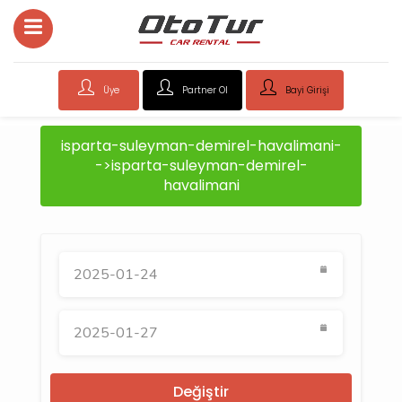
Üye
Partner Ol
Bayi Girişi
isparta-suleyman-demirel-havalimani-
->isparta-suleyman-demirel-
havalimani
Değiştir