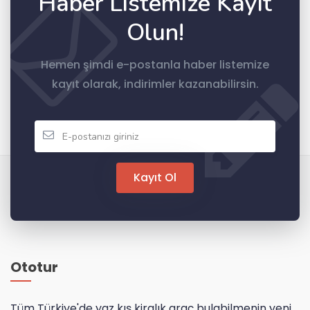
Haber Listemize Kayıt
Olun!
Hemen şimdi e-postanla haber listemize
kayıt olarak, indirimler kazanabilirsin.
Kayıt Ol
Ototur
Tüm Türkiye'de yaz kış kiralık araç bulabilmenin yeni