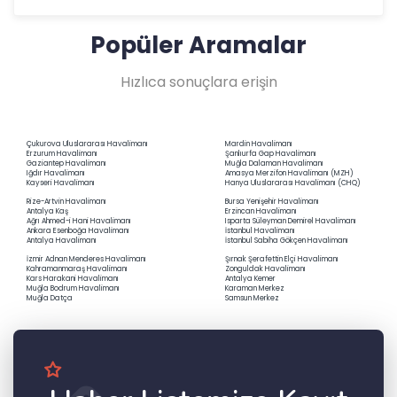
Popüler Aramalar
Hızlıca sonuçlara erişin
Çukurova Uluslararası Havalimanı
Mardin Havalimanı
Erzurum Havalimanı
Şanlıurfa Gap Havalimanı
Gaziantep Havalimanı
Muğla Dalaman Havalimanı
Iğdır Havalimanı
Amasya Merzifon Havalimanı (MZH)
Kayseri Havalimanı
Hanya Uluslararası Havalimanı (CHQ)
Rize-Artvin Havalimanı
Bursa Yenişehir Havalimanı
Antalya Kaş
Erzincan Havalimanı
Ağrı Ahmed-i Hani Havalimanı
Isparta Süleyman Demirel Havalimanı
Ankara Esenboğa Havalimanı
İstanbul Havalimanı
Antalya Havalimanı
İstanbul Sabiha Gökçen Havalimanı
İzmir Adnan Menderes Havalimanı
Şırnak Şerafettin Elçi Havalimanı
Kahramanmaraş Havalimanı
Zonguldak Havalimanı
Kars Harakani Havalimanı
Antalya Kemer
Muğla Bodrum Havalimanı
Karaman Merkez
Muğla Datça
Samsun Merkez