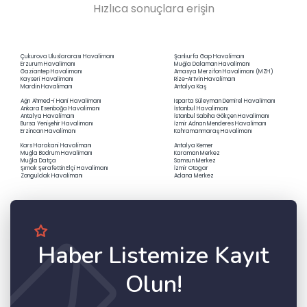
Hızlıca sonuçlara erişin
Çukurova Uluslararası Havalimanı
Şanlıurfa Gap Havalimanı
Erzurum Havalimanı
Muğla Dalaman Havalimanı
Gaziantep Havalimanı
Amasya Merzifon Havalimanı (MZH)
Kayseri Havalimanı
Rize-Artvin Havalimanı
Mardin Havalimanı
Antalya Kaş
Ağrı Ahmed-i Hani Havalimanı
Isparta Süleyman Demirel Havalimanı
Ankara Esenboğa Havalimanı
İstanbul Havalimanı
Antalya Havalimanı
İstanbul Sabiha Gökçen Havalimanı
Bursa Yenişehir Havalimanı
İzmir Adnan Menderes Havalimanı
Erzincan Havalimanı
Kahramanmaraş Havalimanı
Kars Harakani Havalimanı
Antalya Kemer
Muğla Bodrum Havalimanı
Karaman Merkez
Muğla Datça
Samsun Merkez
Şırnak Şerafettin Elçi Havalimanı
İzmir Otogar
Zonguldak Havalimanı
Adana Merkez
Haber Listemize Kayıt
Olun!