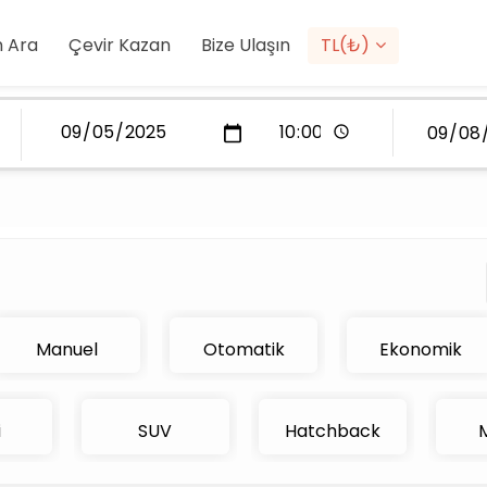
 Ara
Çevir Kazan
Bize Ulaşın
TL(₺)
Manuel
Otomatik
Ekonomik
i
SUV
Hatchback
M