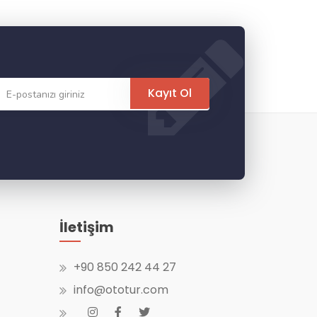
Kayıt Ol
İletişim
+90 850 242 44 27
info@ototur.com