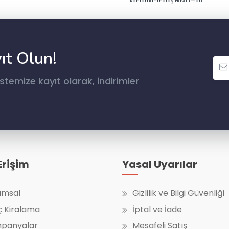
Kahramanmaraş Havalimanı
ıt Olun!
temize kayıt olarak, indirimler
 Erişim
Yasal Uyarılar
umsal
Gizlilik ve Bilgi Güvenliği
ç Kiralama
İptal ve İade
panyalar
Mesafeli Satış