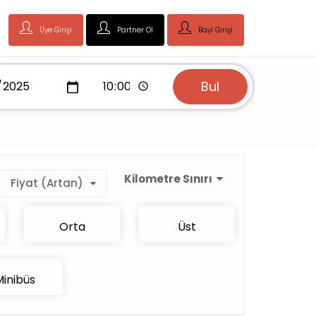
Üye Girişi
Partner Ol
Bayi Girişi
Bul
Kilometre Sınırı
Fiyat (Artan)
Orta
Üst
inibüs