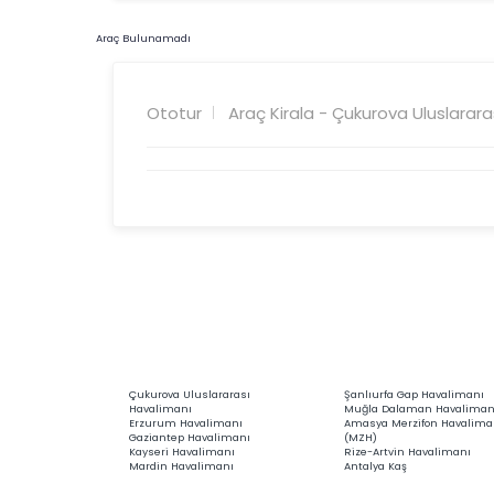
Araç Bulunamadı
Ototur
Araç Kirala - Çukurova Uluslarar
Çukurova Uluslararası
Şanlıurfa Gap Havalimanı
Havalimanı
Muğla Dalaman Havaliman
Erzurum Havalimanı
Amasya Merzifon Havalima
Gaziantep Havalimanı
(MZH)
Kayseri Havalimanı
Rize-Artvin Havalimanı
Mardin Havalimanı
Antalya Kaş