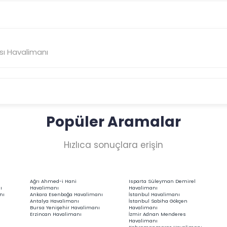
ası Havalimanı
Popüler Aramalar
Hızlıca sonuçlara erişin
Ağrı Ahmed-i Hani
Isparta Süleyman Demirel
ı
Havalimanı
Havalimanı
nı
Ankara Esenboğa Havalimanı
İstanbul Havalimanı
Antalya Havalimanı
İstanbul Sabiha Gökçen
Bursa Yenişehir Havalimanı
Havalimanı
Erzincan Havalimanı
İzmir Adnan Menderes
Havalimanı