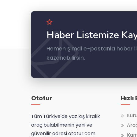
Haber Listemize Kay
Hemen şimdi e-postanla haber lis
kazanabilirsin.
Ototur
Hızlı
Kur
Tüm Türkiye'de yaz kış kiralık
araç bulabilmenin yeni ve
Ara
güvenilir adresi ototur.com
Kam