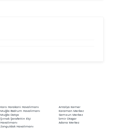
Kars Harakani Havalimanı
Antalya Kemer
Muğla Bodrum Havalimanı
Karaman Merkez
Muğla Datça
Samsun Merkez
Şırnak Şerafettin Elçi
İzmir Otogar
Havalimanı
Adana Merkez
Zonguldak Havalimanı