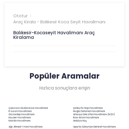
Popüler Aramalar
Hızlıca sonuçlara erişin
Çukurova Uluslararası Havalimanı
Şanlıurfa Gap Havalimanı
Erzurum Havalimanı
Muğla Dalaman Havalimanı
Gaziantep Havalimanı
Amasya Merzifon Havalimanı (MZH)
Kayseri Havalimanı
Rize-Artvin Havalimanı
Mardin Havalimanı
Antalya Kaş
Ağrı Ahmed-i Hani Havalimanı
Isparta Süleyman Demirel Havalimanı
Ankara Esenboğa Havalimanı
İstanbul Havalimanı
Antalya Havalimanı
İstanbul Sabiha Gökçen Havalimanı
Bursa Yenişehir Havalimanı
İzmir Adnan Menderes Havalimanı
Erzincan Havalimanı
Kahramanmaraş Havalimanı
Kars Harakani Havalimanı
Antalya Kemer
Muğla Bodrum Havalimanı
Karaman Merkez
Muğla Datça
Samsun Merkez
Şırnak Şerafettin Elçi Havalimanı
İzmir Otogar
Zonguldak Havalimanı
Adana Merkez
Haber Listemize Kayıt