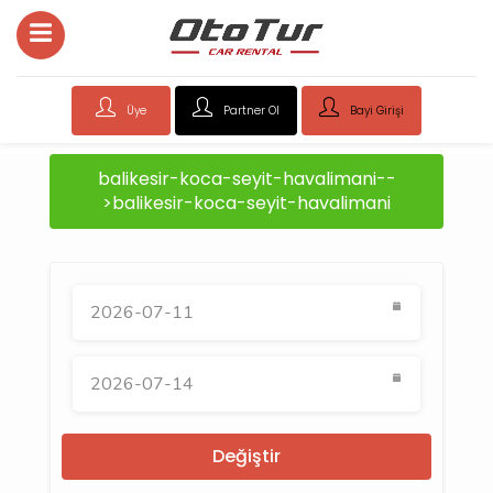
Üye
Partner Ol
Bayi Girişi
balikesir-koca-seyit-havalimani--
>balikesir-koca-seyit-havalimani
Değiştir