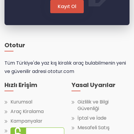
Hızlı Erişim
Yasal Uyarılar
Kurumsal
Gizlilik ve Bilgi
Güvenliği
Araç Kiralama
İptal ve İade
Kampanyalar
Mesafeli Satış
Kanun ve
Yönetmelikler
Kiralama Sözleşmesi
İletişim
+90 850 242 44 27
info@ototur.com