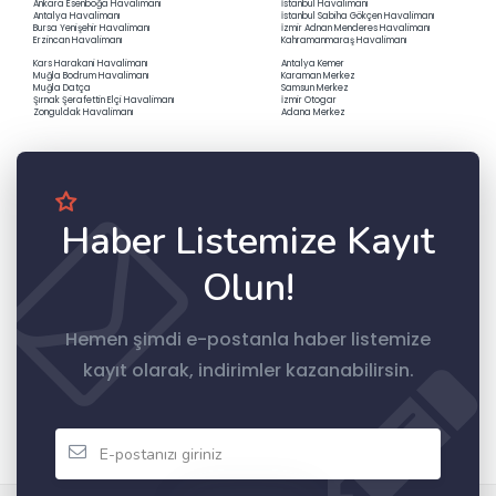
Olun!
Hemen şimdi e-postanla haber listemize
kayıt olarak, indirimler kazanabilirsin.
Kayıt Ol
Ototur
Tüm Türkiye'de yaz kış kiralık araç bulabilmenin yeni
ve güvenilir adresi ototur.com