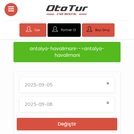
Üye
Partner Ol
Bayi Girişi
antalya-havalimani-->antalya-
havalimani
Değiştir