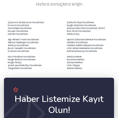
Hızlıca sonuçlara erişin
Çukurova Uluslararası Havalimanı
Şanlıurfa Gap Havalimanı
Erzurum Havalimanı
Muğla Dalaman Havalimanı
Gaziantep Havalimanı
Amasya Merzifon Havalimanı (MZH)
Kayseri Havalimanı
Rize-Artvin Havalimanı
Mardin Havalimanı
Antalya Kaş
Ağrı Ahmed-i Hani Havalimanı
Isparta Süleyman Demirel Havalimanı
Ankara Esenboğa Havalimanı
İstanbul Havalimanı
Antalya Havalimanı
İstanbul Sabiha Gökçen Havalimanı
Bursa Yenişehir Havalimanı
İzmir Adnan Menderes Havalimanı
Erzincan Havalimanı
Kahramanmaraş Havalimanı
Kars Harakani Havalimanı
Antalya Kemer
Muğla Bodrum Havalimanı
Karaman Merkez
Muğla Datça
Samsun Merkez
Şırnak Şerafettin Elçi Havalimanı
İzmir Otogar
Zonguldak Havalimanı
Adana Merkez
Haber Listemize Kayıt
Olun!